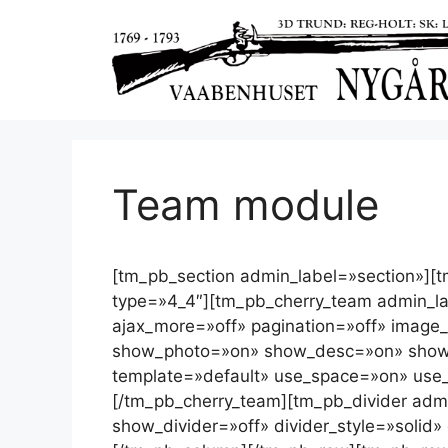
Team module
[tm_pb_section admin_label=»section»]
type=»4_4″][tm_pb_cherry_team admin_la
ajax_more=»off» pagination=»off» imag
show_photo=»on» show_desc=»on» show_
template=»default» use_space=»on» use
[/tm_pb_cherry_team][tm_pb_divider admin
show_divider=»off» divider_style=»solid