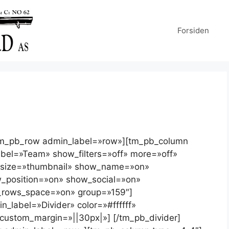
Forsiden
[tm_pb_row admin_label=»row»][tm_pb_column
bel=»Team» show_filters=»off» more=»off»
e_size=»thumbnail» show_name=»on»
position=»on» show_social=»on»
_rows_space=»on» group=»159″]
_label=»Divider» color=»#ffffff»
» custom_margin=»||30px|»] [/tm_pb_divider]