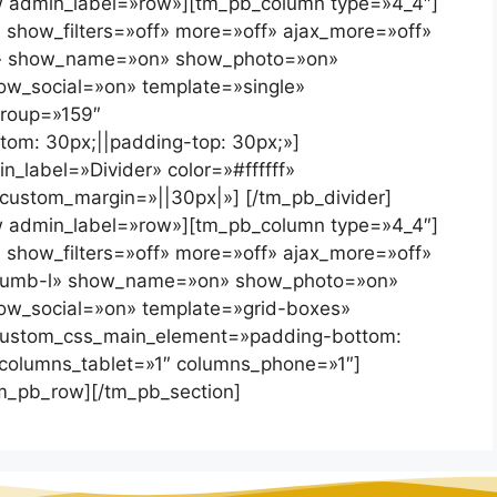
 admin_label=»row»][tm_pb_column type=»4_4″]
show_filters=»off» more=»off» ajax_more=»off»
il» show_name=»on» show_photo=»on»
w_social=»on» template=»single»
roup=»159″
om: 30px;||padding-top: 30px;»]
_label=»Divider» color=»#ffffff»
» custom_margin=»||30px|»] [/tm_pb_divider]
 admin_label=»row»][tm_pb_column type=»4_4″]
show_filters=»off» more=»off» ajax_more=»off»
-thumb-l» show_name=»on» show_photo=»on»
w_social=»on» template=»grid-boxes»
ustom_css_main_element=»padding-bottom:
columns_tablet=»1″ columns_phone=»1″]
m_pb_row][/tm_pb_section]