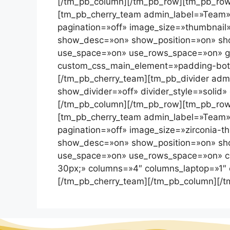
[/tm_pb_column][/tm_pb_row][tm_pb_row
[tm_pb_cherry_team admin_label=»Team» 
pagination=»off» image_size=»thumbna
show_desc=»on» show_position=»on» sho
use_space=»on» use_rows_space=»on» g
custom_css_main_element=»padding-bott
[/tm_pb_cherry_team][tm_pb_divider admin
show_divider=»off» divider_style=»solid
[/tm_pb_column][/tm_pb_row][tm_pb_row
[tm_pb_cherry_team admin_label=»Team» 
pagination=»off» image_size=»zirconia
show_desc=»on» show_position=»on» sho
use_space=»on» use_rows_space=»on» c
30px;» columns=»4″ columns_laptop=»1″ 
[/tm_pb_cherry_team][/tm_pb_column][/t