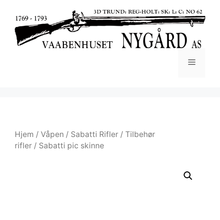
Hjem
/
Våpen
/
Sabatti Rifler
/
Tilbehør
rifler
/ Sabatti pic skinne