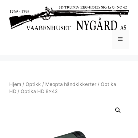
Hjem
/
Optikk
/
Meopta håndkikkerter
/
Optika
HD
/ Optika HD 8×42