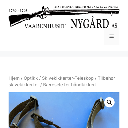
Hjem
/
Optikk
/
Skivekikkerter-Teleskop
/
Tilbehør
skivekikkerter
/ Bæresele for håndkikkert